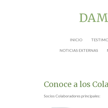
Ir
al
DAMN
contenido
principal
INICIO
TESTIM
NOTICIAS EXTERNAS
Conoce a los Col
Socios Colaboradores principales: