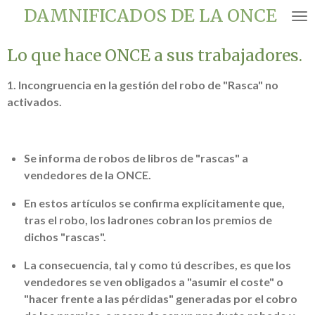
DAMNIFICADOS DE LA ONCE
Ir
al
contenido
Lo que hace ONCE a sus trabajadores.
principal
1. Incongruencia en la gestión del robo de "Rasca" no
activados.
Se informa de robos de libros de "rascas" a
vendedores de la ONCE.
En estos artículos se confirma explícitamente que,
tras el robo, los ladrones cobran los premios de
dichos "rascas".
La consecuencia, tal y como tú describes, es que los
vendedores se ven obligados a "asumir el coste" o
"hacer frente a las pérdidas" generadas por el cobro