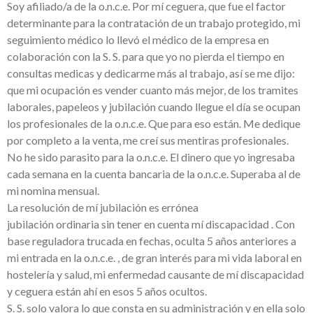
Soy afiliado/a de la o.n.c.e. Por mí ceguera, que fue el factor
determinante para la contratación de un trabajo protegido, mi
seguimiento médico lo llevó el médico de la empresa en
colaboración con la S. S. para que yo no pierda el tiempo en
consultas medicas y dedicarme más al trabajo, así se me dijo:
que mi ocupación es vender cuanto más mejor, de los tramites
laborales, papeleos y jubilación cuando llegue el día se ocupan
los profesionales de la o.n.c.e. Que para eso están. Me dedique
por completo a la venta, me creí sus mentiras profesionales.
No he sido parasito para la o.n.c.e. El dinero que yo ingresaba
cada semana en la cuenta bancaria de la o.n.c.e. Superaba al de
mi nomina mensual.
La resolución de mí jubilación es errónea
jubilación ordinaria sin tener en cuenta mí discapacidad . Con
base reguladora trucada en fechas, oculta 5 años anteriores a
mi entrada en la o.n.c.e. , de gran interés para mi vida laboral en
hostelería y salud, mi enfermedad causante de mí discapacidad
y ceguera están ahí en esos 5 años ocultos.
S. S. solo valora lo que consta en su administración y en ella solo